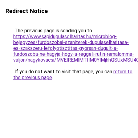
Redirect Notice
The previous page is sending you to
https://www.sapidugulaselharitas.hu/microblog-
bejegyzes/furdoszobai-szaniterek-dugulaselharitasa-
es-szakszeru-lefolyotisztitas-gyorsan-dugult-a-
furdoszoba-ne-hagyja-hogy-a-reggeli-rutin-remalomma-
valjon/nagykovacsi/MVElREMlMTIlM0YlMjhhQSUxM
If you do not want to visit that page, you can
return to
the previous page
.