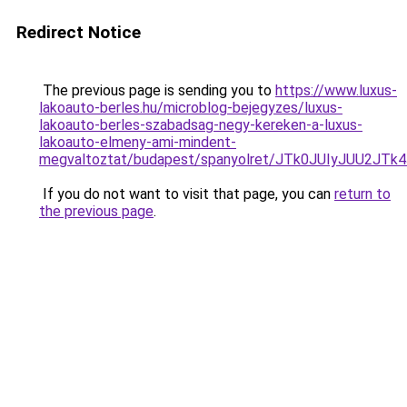
Redirect Notice
The previous page is sending you to
https://www.luxus-
lakoauto-berles.hu/microblog-bejegyzes/luxus-
lakoauto-berles-szabadsag-negy-kereken-a-luxus-
lakoauto-elmeny-ami-mindent-
megvaltoztat/budapest/spanyolret/JTk0JUIyJUU
If you do not want to visit that page, you can
return to
the previous page
.