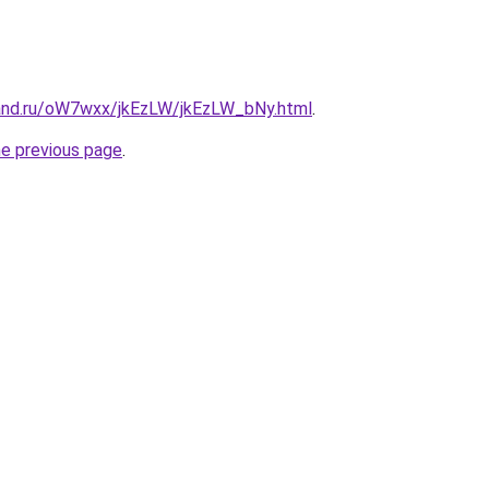
and.ru/oW7wxx/jkEzLW/jkEzLW_bNy.html
.
he previous page
.