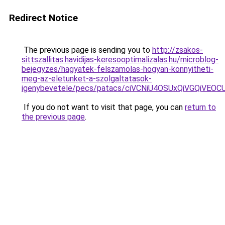
Redirect Notice
The previous page is sending you to
http://zsakos-
sittszallitas.havidijas-keresooptimalizalas.hu/microblog-
bejegyzes/hagyatek-felszamolas-hogyan-konnyitheti-
meg-az-eletunket-a-szolgaltatasok-
igenybevetele/pecs/patacs/ciVCNiU4OSUxQiVGQ
If you do not want to visit that page, you can
return to
the previous page
.