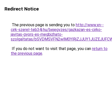
Redirect Notice
The previous page is sending you to
http://www.xn--
cirk-szerel-teb34j.hu/bejegyzes/gazkazan-es-cirko-
javitas-gyors-es-megbizhato-
szolgaltatas/bSVDMSVFN2wlM0YlRjZJJUY1JUZEJU
If you do not want to visit that page, you can
return to
the previous page
.