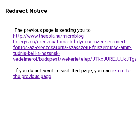
Redirect Notice
The previous page is sending you to
http://www.theesla.hu/microblog-
bejegyzes/ereszcsatorna-lefolyocso-szereles-miert-
fontos-az-ereszcsatorna-szakszeru-felszerelese-amit-
tudnia-kell-a-hazanak-
vedelmerol/budapest/wekerletelep/JTkxJUREJUU
If you do not want to visit that page, you can
return to
the previous page
.