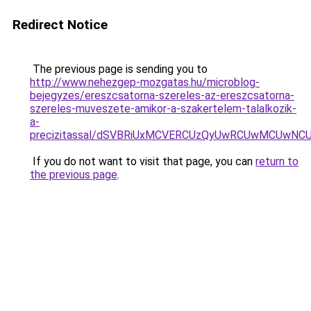
Redirect Notice
The previous page is sending you to
http://www.nehezgep-mozgatas.hu/microblog-
bejegyzes/ereszcsatorna-szereles-az-ereszcsatorna-
szereles-muveszete-amikor-a-szakertelem-talalkozik-
a-
precizitassal/dSVBRiUxMCVERCUzQyUwRCUwMCUwNC
If you do not want to visit that page, you can
return to
the previous page
.