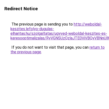
Redirect Notice
The previous page is sending you to
http://weboldal-
keszites.lefolyo-dugulas-
elharitas.hu/szolgaltatas/ugyved-weboldal-keszites-es-
keresooptimalizalas/RyVGNSUzQzlaJTE0ViVBQyVBNn
If you do not want to visit that page, you can
return to
the previous page
.