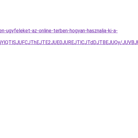
en-ugyfeleket-az-online-terben-hogyan-hasznalja-ki-a-
JUVELjYlQTlSJUFCJThEJTE2JUE0JUREJTlCJTdDJTBEJUQy/