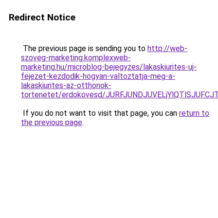
Redirect Notice
The previous page is sending you to
http://web-
szoveg-marketing.komplexweb-
marketing.hu/microblog-bejegyzes/lakaskiurites-uj-
fejezet-kezdodik-hogyan-valtoztatja-meg-a-
lakaskiurites-az-otthonok-
tortenetet/erdokovesd/JURFJUNDJUVELjYlQTlSJU
If you do not want to visit that page, you can
return to
the previous page
.