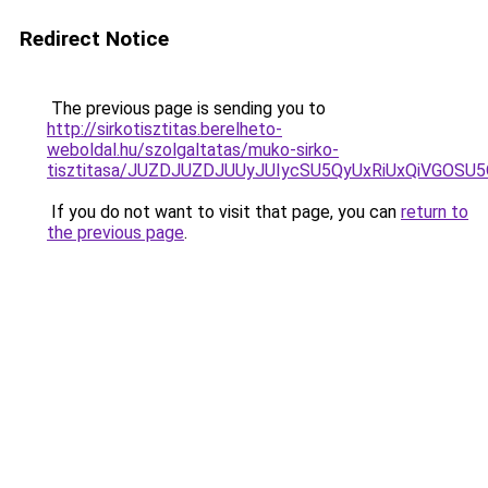
Redirect Notice
The previous page is sending you to
http://sirkotisztitas.berelheto-
weboldal.hu/szolgaltatas/muko-sirko-
tisztitasa/JUZDJUZDJUUyJUIycSU5QyUxRiUxQiVGOS
If you do not want to visit that page, you can
return to
the previous page
.