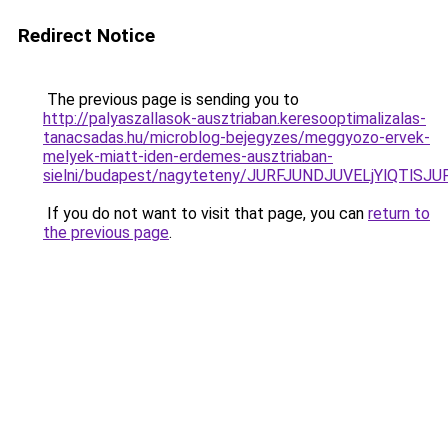
Redirect Notice
The previous page is sending you to
http://palyaszallasok-ausztriaban.keresooptimalizalas-
tanacsadas.hu/microblog-bejegyzes/meggyozo-ervek-
melyek-miatt-iden-erdemes-ausztriaban-
sielni/budapest/nagyteteny/JURFJUNDJUVELjYlQT
If you do not want to visit that page, you can
return to
the previous page
.