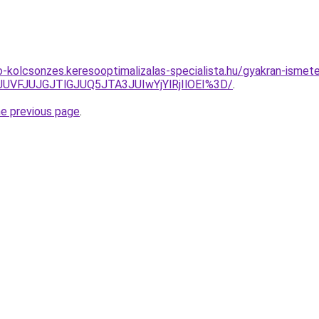
to-kolcsonzes.keresooptimalizalas-specialista.hu/gyakran-ism
JUVFJUJGJTlGJUQ5JTA3JUIwYjYlRjIlOEI%3D/
.
he previous page
.