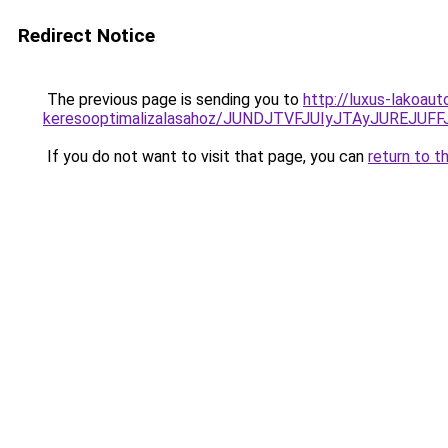
Redirect Notice
The previous page is sending you to
http://luxus-lakoau
keresooptimalizalasahoz/JUNDJTVFJUIyJTAyJUREJUFF
If you do not want to visit that page, you can
return to t