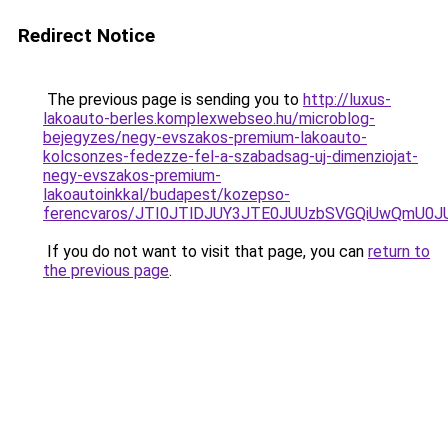
Redirect Notice
The previous page is sending you to
http://luxus-
lakoauto-berles.komplexwebseo.hu/microblog-
bejegyzes/negy-evszakos-premium-lakoauto-
kolcsonzes-fedezze-fel-a-szabadsag-uj-dimenziojat-
negy-evszakos-premium-
lakoautoinkkal/budapest/kozepso-
ferencvaros/JTI0JTlDJUY3JTE0JUUzbSVGQiUwQmU0
If you do not want to visit that page, you can
return to
the previous page
.