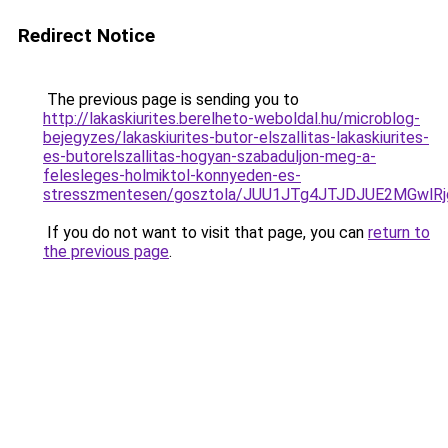
Redirect Notice
The previous page is sending you to
http://lakaskiurites.berelheto-weboldal.hu/microblog-
bejegyzes/lakaskiurites-butor-elszallitas-lakaskiurites-
es-butorelszallitas-hogyan-szabaduljon-meg-a-
felesleges-holmiktol-konnyeden-es-
stresszmentesen/gosztola/JUU1JTg4JTJDJUE2MGwlRj
If you do not want to visit that page, you can
return to
the previous page
.