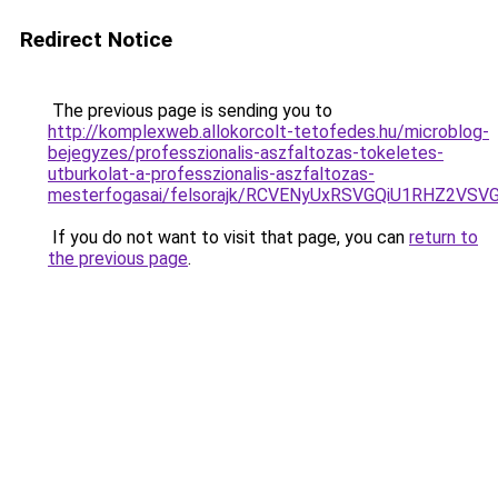
Redirect Notice
The previous page is sending you to
http://komplexweb.allokorcolt-tetofedes.hu/microblog-
bejegyzes/professzionalis-aszfaltozas-tokeletes-
utburkolat-a-professzionalis-aszfaltozas-
mesterfogasai/felsorajk/RCVENyUxRSVGQiU1RHZ2V
If you do not want to visit that page, you can
return to
the previous page
.