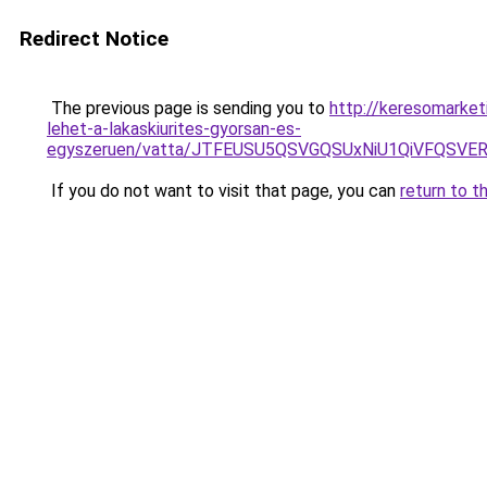
Redirect Notice
The previous page is sending you to
http://keresomarket
lehet-a-lakaskiurites-gyorsan-es-
egyszeruen/vatta/JTFEUSU5QSVGQSUxNiU1QiVFQSVE
If you do not want to visit that page, you can
return to t