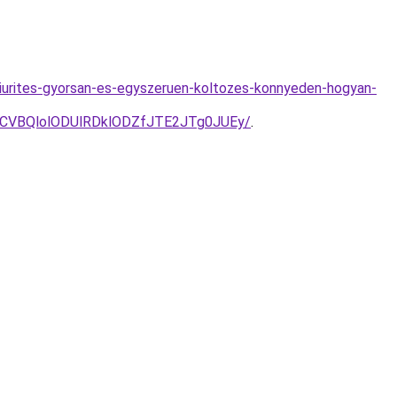
iurites-gyorsan-es-egyszeruen-koltozes-konnyeden-hogyan-
MCVBQlolODUlRDklODZfJTE2JTg0JUEy/
.