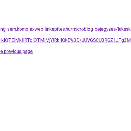
ing-sem.komplexweb-linkepites.hu/microblog-bejegyzes/lakask
RlklQTElMkIlRTclQTMlMjYlRkIlQkE%3D/JUVGSCU3RGZ1JTg3
he previous page
.