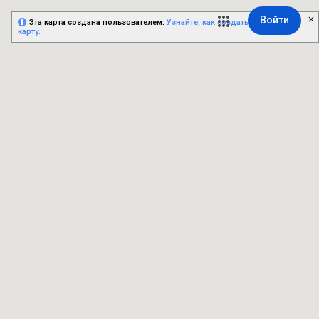
Войти
Эта карта создана пользователем.
Узнайте, как создать собственную
карту.