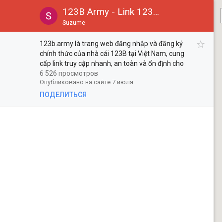
123B Army - Link 123B Đăng Nhập Mới Nhất Tặng 557k
Suzume
123b.army là trang web đăng nhập và đăng ký
chính thức của nhà cái 123B tại Việt Nam, cung
cấp link truy cập nhanh, an toàn và ổn định cho
người chơi. Tại đây, bạn có thể dễ dàng tạo tài
123b.army là trang web đăng nhập và đăng ký
6 526 просмотров
Опубликовано на сайте 7 июля
khoản, đăng nhập và trải nghiệm đầy đủ dịch vụ
chính thức của nhà cái 123B tại Việt Nam, cung
giải trí của 123B một cách bảo mật và thuận
cấp link truy cập nhanh, an toàn và ổn định cho
ПОДЕЛИТЬСЯ
tiện.
người chơi. Tại đây, bạn có thể dễ dàng tạo tài
khoản, đăng nhập và trải nghiệm đầy đủ dịch vụ
Website:
giải trí của 123B một cách bảo mật và thuận
https://123b.army/vi-vn/
tiện.
Email:
123barmy@gmail.com
Website:
https://123b.army/vi-vn/
SĐT: 0974566996
Email:
123barmy@gmail.com
Địa chỉ: 3452 Số 34, Phường 15, Quận 11, Hồ Chí
Minh, Việt Nam
SĐT: 0974566996
Hastag: #123b #nhacai123 #123bcasino
Địa chỉ: 3452 Số 34, Phường 15, Quận 11, Hồ Chí