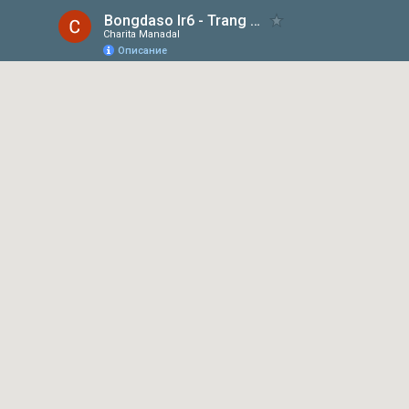
Bongdaso Ir6 - Trang Cập Nhật Dữ Liệu Kết Quả Bóng Đá Số Trực Tiếp
Charita Manadal
Описание