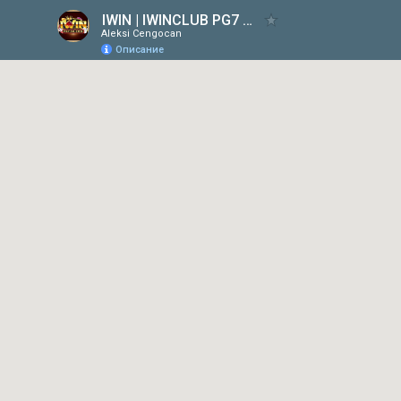
IWIN | IWINCLUB PG7 Sòng Bạc Thượng Lưu Tải Ngay Iwin Club IOS/Android 2026
Aleksi Cengocan
Описание